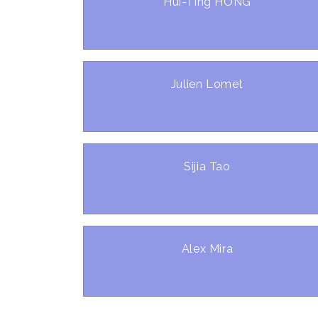
Hui-Ting HONG
Julien Lomet
Sijia Tao
Alex Mira