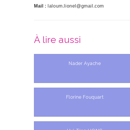
Mail :
laloum.lionel@gmail.com
À lire aussi
Nader Ayache
Florine Fouquart