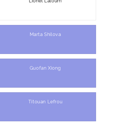
Lionel Laloum
Marta Shilova
Guofan Xiong
Titouan Lefrou