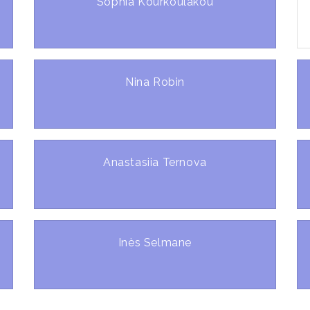
Sophia Kourkoulakou
Nina Robin
Anastasiia Ternova
Inès Selmane