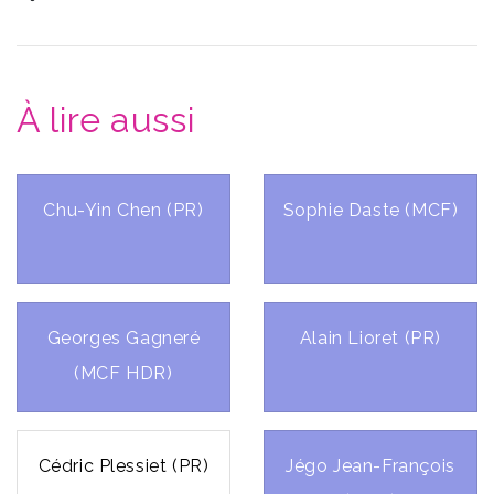
À lire aussi
Chu-Yin Chen (PR)
Sophie Daste (MCF)
Georges Gagneré
Alain Lioret (PR)
(MCF HDR)
Cédric Plessiet (PR)
Jégo Jean-François