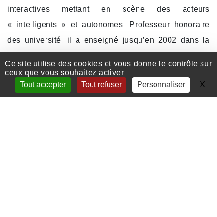
interactives mettant en scène des acteurs
« intelligents » et autonomes. Professeur honoraire
des université, il a enseigné jusqu’en 2002 dans la
formation Arts et Technologies de l’Image de
Ce site utilise des cookies et vous donne le contrôle sur
l’Université Paris 8 dont il est co-fondateur.
ceux que vous souhaitez activer
X
Ma
Tout accepter
Tout refuser
Personnaliser
Publications et
communications
Voir les articles sur le site de l’auteur
Créations
Site de Michel Bret
Consulter les archives vidéos des films de Michel
Bret