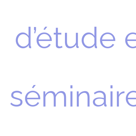
d’étude 
séminair