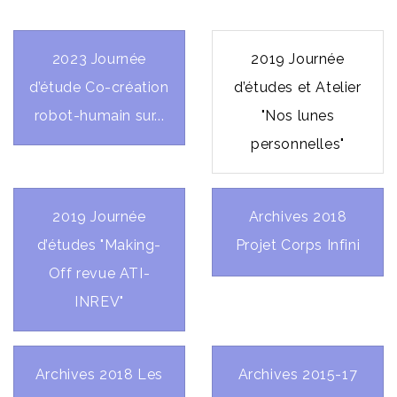
2023 Journée
2019 Journée
d’étude Co-création
d’études et Atelier
robot-humain sur...
"Nos lunes
personnelles"
2019 Journée
Archives 2018
d’études "Making-
Projet Corps Infini
Off revue ATI-
INREV"
Archives 2018 Les
Archives 2015-17